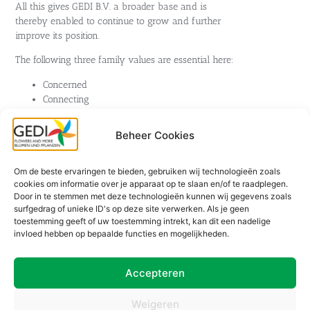
All this gives GEDI B.V. a broader base and is
thereby enabled to continue to grow and further
improve its position.
The following three family values are essential here:
Concerned
Connecting
Entrepreneurial
Growing and thriving as a family!
Beheer Cookies
View the code of conduct here
Om de beste ervaringen te bieden, gebruiken wij technologieën zoals
cookies om informatie over je apparaat op te slaan en/of te raadplegen.
Go to the website
Door in te stemmen met deze technologieën kunnen wij gegevens zoals
surfgedrag of unieke ID's op deze site verwerken. Als je geen
toestemming geeft of uw toestemming intrekt, kan dit een nadelige
invloed hebben op bepaalde functies en mogelijkheden.
Accepteren
Weigeren