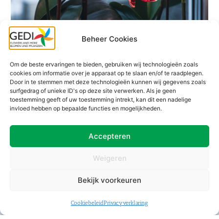
Beheer Cookies
Veelzijdig aanbod
Om de beste ervaringen te bieden, gebruiken wij technologieën zoals
cookies om informatie over je apparaat op te slaan en/of te raadplegen.
De beste kwaliteit
Door in te stemmen met deze technologieën kunnen wij gegevens zoals
surfgedrag of unieke ID's op deze site verwerken. Als je geen
Van de beste kwekers
toestemming geeft of uw toestemming intrekt, kan dit een nadelige
invloed hebben op bepaalde functies en mogelijkheden.
Altijd verrassend
Accepteren
Weigeren
Direct van de kweker
Bekijk voorkeuren
Bij GEDI B.V. werken we het liefst nauw samen met
kwekers. Ons netwerk van kwekers is groot en ons
Cookiebeleid
Privacyverklaring
bedrijf zit midden tussen de kwekers in. Zo houden
we onze producten zo vers mogelijk en garanderen